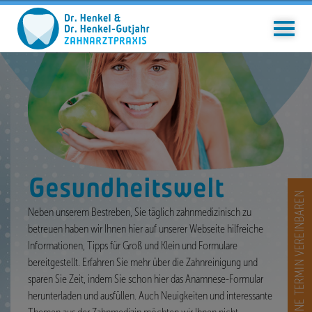
Gesundheitswelt
ONLINE TERMIN VEREINBAREN
Neben unserem Bestreben, Sie täglich zahnmedizinisch zu
betreuen haben wir Ihnen hier auf unserer Webseite hilfreiche
Informationen, Tipps für Groß und Klein und Formulare
bereitgestellt. Erfahren Sie
mehr über die Zahnreinigung und
sparen Sie Zeit, indem Sie schon hier das Anamnese-Formular
herunterladen und ausfüllen. Auch Neuigkeiten und interessante