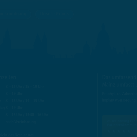
axisrundgang
Unsere Praxis
hzeiten
Das umfassende
Mainz umfasst 
8 – 13 Uhr / 15 – 19 Uhr
g
8 – 19 Uhr
Prophylaxe, Zahnerha
Implantatversorgung,
h
8 – 13 Uhr / 14 – 19 Uhr
tag
8 – 19 Uhr
8 – 13 Uhr / 13:30 - 16 Uhr
nach Vereinbarung
sicht des Notdienstes