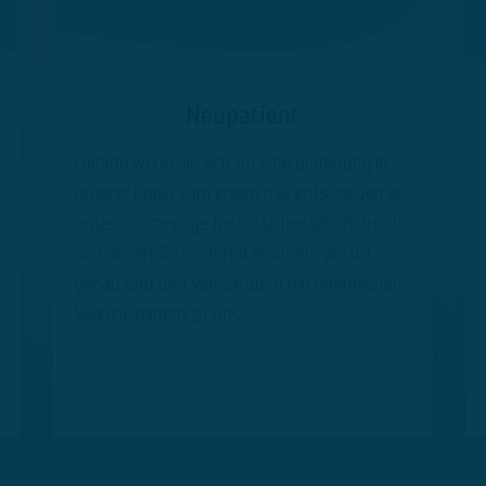
Neupatient
Gerade wenn Sie sich für eine Betreuung in
unserer Praxis zum ersten mal entscheiden ist
unsere Homepage für Sie sicher sehr hilfreich.
So können Sie nicht nur erfahren, wo wir
genau sind und wie Sie auch mit öffentlichen
Verkehrsmitteln zu uns ...
mehr