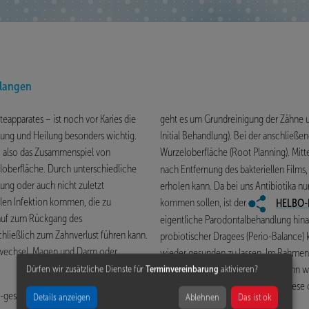
rlangen
eapparates – ist noch vor Karies die
geht es um Grundreinigung der Zähne u
nung und Heilung besonders wichtig.
Initial Behandlung). Bei der anschließ
, also das Zusammenspiel von
Wurzeloberfläche (Root Planning). Mitt
loberfläche. Durch unterschiedliche
nach Entfernung des bakteriellen Films
gung oder auch nicht zuletzt
erholen kann. Da bei uns Antibiotika n
len Infektion kommen, die zu
kommen sollen, ist der
HELBO-
lauf zum Rückgang des
eigentliche Parodontalbehandlung hina
hließlich zum Zahnverlust führen kann.
probiotischer Dragees (Perio-Balance) 
wechsel, Magen und Darm oder
wieder gesunden zu lassen. Im Rahmen
Parodontaltherapie) analysieren dann w
Dürfen wir zusätzliche Dienste für
Terminvereinbarung
aktivieren?
geben Ihnen Ratschläge, wie Sie diese
gesundheit, unterstützt durch die
Details anzeigen
Ablehnen
Das ist ok
Reinigungen durch.