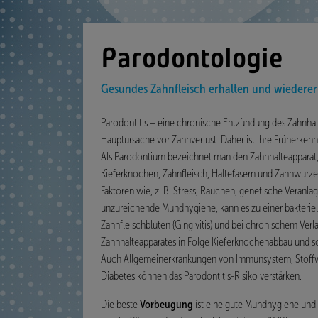
Parodontologie
Gesundes Zahnfleisch erhalten und wiedere
Parodontitis – eine chronische Entzündung des Zahnhalt
Hauptursache vor Zahnverlust. Daher ist ihre Früherken
Als Parodontium bezeichnet man den Zahnhalteapparat
Kieferknochen, Zahnfleisch, Haltefasern und Zahnwurze
Faktoren wie, z. B. Stress, Rauchen, genetische Veranla
unzureichende Mundhygiene, kann es zu einer bakteriel
Zahnfleischbluten (Gingivitis) und bei chronischem Ver
Zahnhalteapparates in Folge Kieferknochenabbau und sc
Auch Allgemeinerkrankungen von Immunsystem, Stoff
Diabetes können das Parodontitis-Risiko verstärken.
Die beste
Vorbeugung
ist eine gute Mundhygiene und -