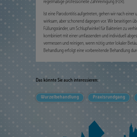
regelmäßige professionelle Zahnreinigung (PZR).
Ist eine Parodontitis aufgetreten, gehen wir nach eine
wirksam, aber schonend dagegen vor. Wir beseitigen ü
Füllungsränder, um Schlupfwinkel für Bakterien zu verh
kombiniert mit einer umfassenden und individuell abge
vermessen und reinigen, wenn nötig unter lokaler Betä
Behandlung erfolgt eine vorbereitende Behandlung durc
Das könnte Sie auch interessieren:
Wurzelbehandlung
Praxisrundgang