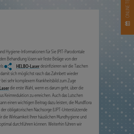
nd Hygiene-Informationen für Sie (PIT-Parodontale
enden Behandlung lösen wir feste Beläge von der
els
desinfizieren wir die Taschen
HELBO-Laser
, damit sich möglichst rasch das Zahnbett wieder
ur bei sehr komplexem Krankheitsbild zum Zuge
die erste Wahl, wenn es darum geht, über die
Laser
us Keimreduktion zu erreichen. Auch das Lutschen
kann einen wichtigen Beitrag dazu leisten, die Mundflora
 der obligatorischen Nachsorge (UPT-Unterstützende
ir die Wirksamkeit Ihrer häuslichen Mundhygiene und
 optimal durchführen können. Weiterhin führen wir